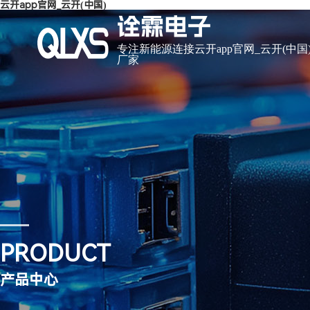
云开app官网_云开(中国)
诠霖电子
专注新能源连接云开app官网_云开(中国
厂家
走进诠霖电子
云开app官网_云开(中国)
云开app官网_云开(中国) 是一家自主研发、生产和销售连接器及 
云开app官网_云开(中国) 是一家自主研发、生产和销售连接器及 
份，座落 于“世界工厂”之称的东莞市虎门镇，交通十分便利。
份，座落 于“世界工厂”之称的东莞市虎门镇，交通十分便利。
公司简介
公司动态
云开app官网_云
行业资讯
组织架
常见问
PRODUCT
开(中国)
产品中心
企业形象
合作伙伴