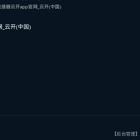
接器云开app官网_云开(中国)
网_云开(中国)
【
后台管理
】