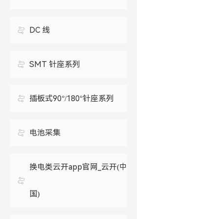
DC 线
SMT 针座系列
插板式90°/180°针座系列
电池采集
换电类云开app官网_云开(中
国)