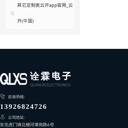
其它定制类云开app官网_云
开(中国)
诠霖电子
QUANLIN ELECTRONICS

咨询热线：
13926824726

公司地址：
东莞虎门镇北栅河潭岗路6号