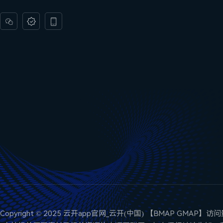



Copyright © 2025 云开app官网_云开(中国) 【
BMAP
GMAP
】访问