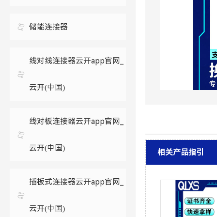
储能连接器
线对线连接器云开app官网_
云开(中国)
线对板连接器云开app官网_
云开(中国)
相关产品指引
插板式连接器云开app官网_
云开(中国)