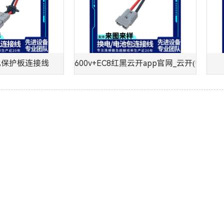
池保护板连接线
600v+EC8红黑云开app官网_云开(中国)