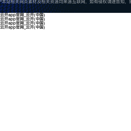
*本站相关网页素材及相关资源均来源互联网，如有侵权请速告知，我
云开app官网_云开(中国)
云开app官网_云开(中国)
云开app官网_云开(中国)
云开app官网_云开(中国)