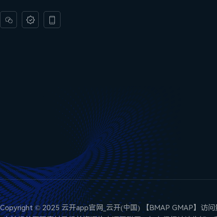



Copyright © 2025 云开app官网_云开(中国) 【
BMAP
GMAP
】访问