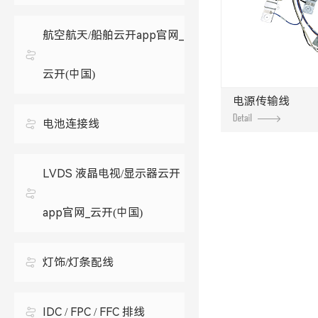
航空航天/船舶云开app官网_
云开(中国)
电源传输线
电池连接线
LVDS 液晶电视/显示器云开
app官网_云开(中国)
灯饰/灯条配线
IDC / FPC / FFC 排线