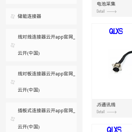
电池采集
储能连接器
线对线连接器云开app官网_
云开(中国)
线对板连接器云开app官网_
云开(中国)
J5通讯线
插板式连接器云开app官网_
云开(中国)