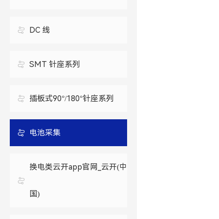
DC 线
SMT 针座系列
插板式90°/180°针座系列
电池采集
换电类云开app官网_云开(中
国)