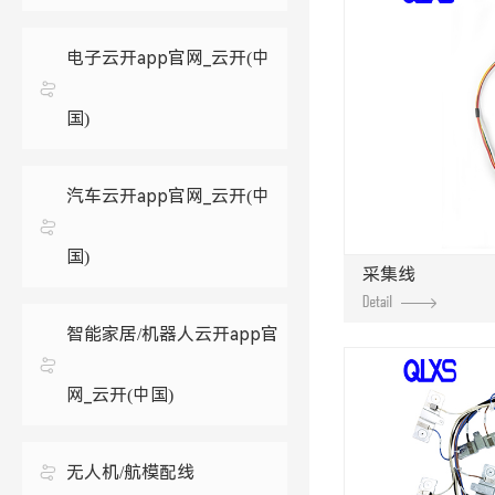
电子云开app官网_云开(中
国)
汽车云开app官网_云开(中
国)
采集线
智能家居/机器人云开app官
网_云开(中国)
无人机/航模配线