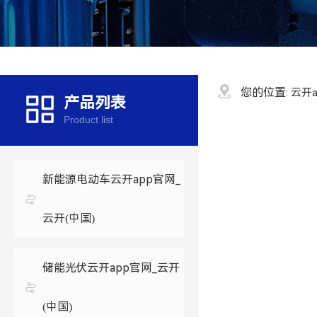
您的位置:
云开a
产品列表
Product list
新能源电动车云开app官网_
云开(中国)
储能光伏云开app官网_云开
(中国)