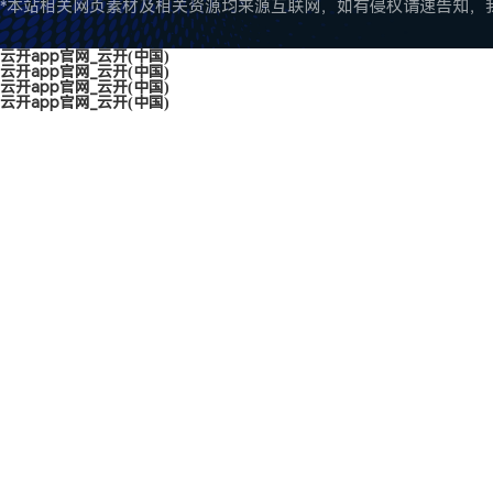
*本站相关网页素材及相关资源均来源互联网，如有侵权请速告知，我
云开app官网_云开(中国)
云开app官网_云开(中国)
云开app官网_云开(中国)
云开app官网_云开(中国)