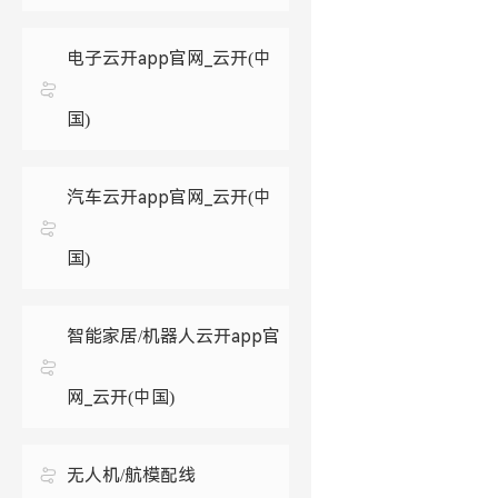
电子云开app官网_云开(中
国)
汽车云开app官网_云开(中
国)
智能家居/机器人云开app官
网_云开(中国)
无人机/航模配线