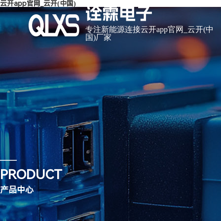
云开app官网_云开(中国)
诠霖电子
专注新能源连接云开app官网_云开(中
国)厂家
走进诠霖电子
云开app官网_云开(中国)
云开app官网_云开(中国) 是一家自主研发、生产和销售连接
云开app官网_云开(中国) 是一家自主研发、生产和销售连接
落 于“世界工厂”之称的东莞市虎门镇，交通十分便利。
落 于“世界工厂”之称的东莞市虎门镇，交通十分便利。
PRODUCT
公司简介
公司动态
云开app官网_云开
行业资讯
产品中心
(中国)
企业形象
合作伙伴