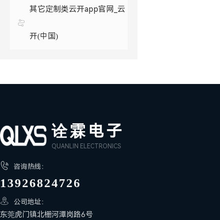
其它定制类云开app官网_云
开(中国)
诠霖电子
QUANLIN ELECTRONICS

咨询热线：
13926824726

公司地址：
东莞虎门镇北栅河潭岗路6号