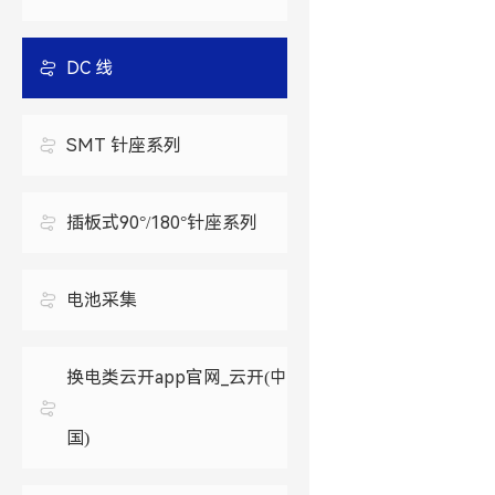
DC 线
SMT 针座系列
插板式90°/180°针座系列
电池采集
换电类云开app官网_云开(中
国)