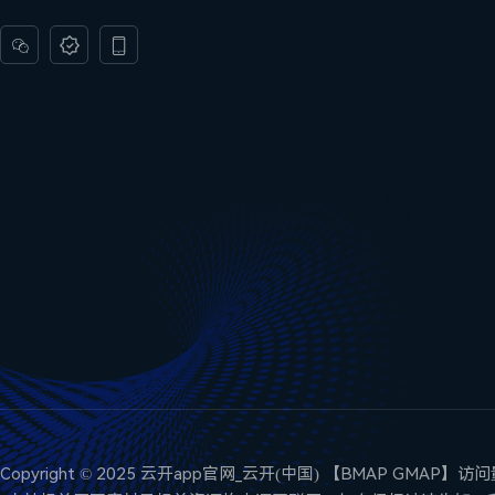



Copyright © 2025 云开app官网_云开(中国) 【
BMAP
GMAP
】访问