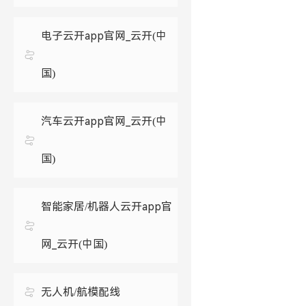
电子云开app官网_云开(中
国)
汽车云开app官网_云开(中
国)
智能家居/机器人云开app官
网_云开(中国)
无人机/航模配线