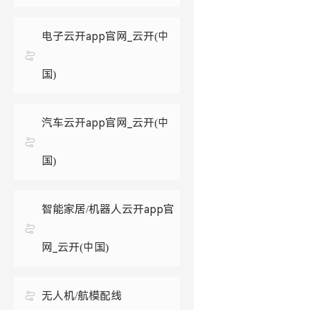
电子云开app官网_云开(中
国)
汽车云开app官网_云开(中
国)
智能家居/机器人云开app官
网_云开(中国)
无人机/航模配线