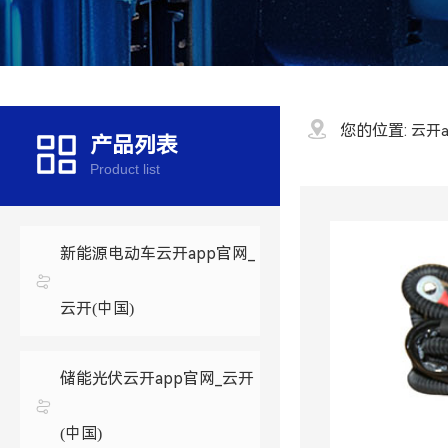
您的位置:
云开a
产品列表
Product list
新能源电动车云开app官网_
云开(中国)
储能光伏云开app官网_云开
(中国)