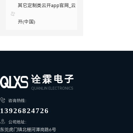
其它定制类云开app官网_云
开(中国)
诠霖电子
QUANLIN ELECTRONICS

咨询热线：
13926824726

公司地址：
东莞虎门镇北栅河潭岗路6号