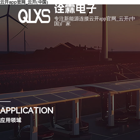
云开app官网_云开(中国)
诠霖电子
专注新能源连接云开app官网_云开(中
国)厂家
走进诠霖电子
云开app官网_云开(中国)
云开app官网_云开(中国) 是一家自主研发、生产和销售连接
云开app官网_云开(中国) 是一家自主研发、生产和销售连接
落 于“世界工厂”之称的东莞市虎门镇，交通十分便利。
落 于“世界工厂”之称的东莞市虎门镇，交通十分便利。
APPLICATION
公司简介
公司动态
云开app官网_云开
行业资讯
应用领域
(中国)
企业形象
合作伙伴