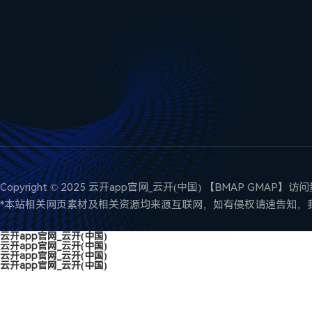
Copyright © 2025 云开app官网_云开(中国) 【
BMAP
GMAP
】访问
*本站相关网页素材及相关资源均来源互联网，如有侵权请速告知，我
云开app官网_云开(中国)
云开app官网_云开(中国)
云开app官网_云开(中国)
云开app官网_云开(中国)