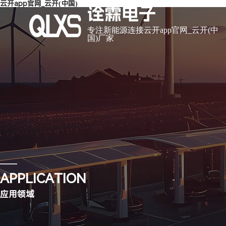
云开app官网_云开(中国)
诠霖电子
专注新能源连接云开app官网_云开(中
国)厂家
走进诠霖电子
云开app官网_云开(中国)
云开app官网_云开(中国) 是一家自主研发、生产和销售连接
云开app官网_云开(中国) 是一家自主研发、生产和销售连接
落 于“世界工厂”之称的东莞市虎门镇，交通十分便利。
落 于“世界工厂”之称的东莞市虎门镇，交通十分便利。
APPLICATION
公司简介
公司动态
云开app官网_云开
行业资讯
应用领域
(中国)
企业形象
合作伙伴