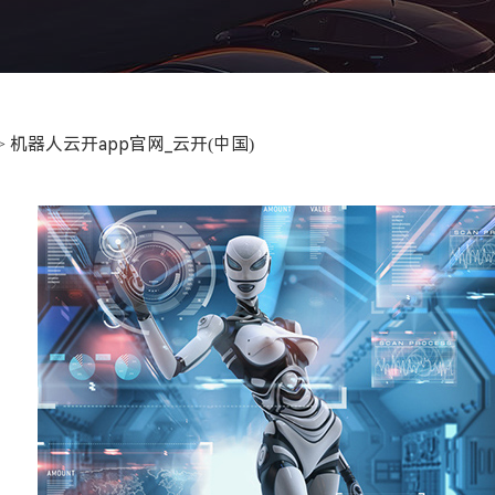
> 机器人云开app官网_云开(中国)