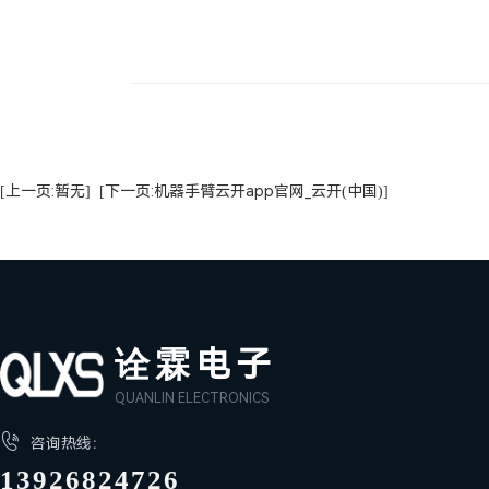
[上一页:暂无]
[下一页:机器手臂云开app官网_云开(中国)]
诠霖电子
QUANLIN ELECTRONICS

咨询热线：
13926824726