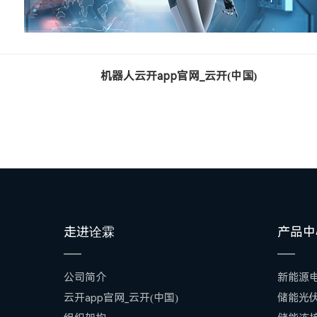
机器人云开app官网_云开(中国)
走进诠霖
产品中
公司简介
新能源电
云开app官网_云开(中国)
储能光伏